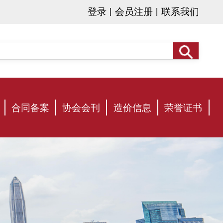
登录
会员注册
联系我们
丨
丨
会刊
造价信息
荣誉证书