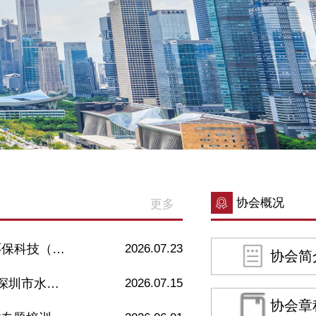
协会概况
更多
2026.07.23
协会简介
2026.07.15
协会章程
2026.06.01
2026.05.14
入会流程
2026.03.31
注册账号
2026.03.20