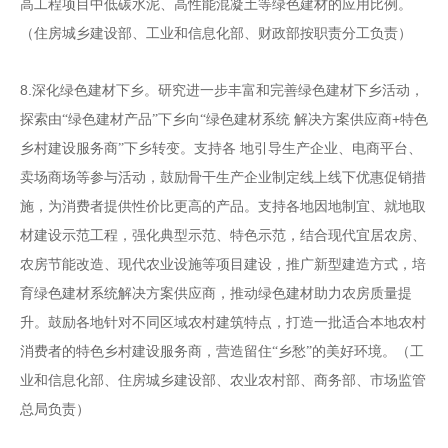
高工程项目中低碳水泥、高性能混凝土等绿色建材的应用比例。
（住房城乡建设部、工业和信息化部、财政部按职责分工负责）
8.
深化绿色建材下乡。研究进一步丰富和完善绿色建材
下乡活动，
+
探索由
“绿色建材产品”下乡向“绿色建材系统
解决方案供应商
特色
乡村建设服务商
”下乡转变。支持各
地引导生产企业、电商平台、
卖场商场等参与活动，鼓励骨
干生产企业制定线上线下优惠促销措
施，为消费者提供性价
比更高的产品。支持各地因地制宜、就地取
材建设示范工程，
强化典型示范、特色示范，结合现代宜居农房、
农房节能改
造、现代农业设施等项目建设，推广新型建造方式，培
育绿
色建材系统解决方案供应商，推动绿色建材助力农房质量提
升。鼓励各地针对不同区域农村建筑特点，打造一批适合本
地农村
消费者的特色乡村建设服务商，营造留住
“
乡愁
”
的美
好环境。
（工
业和信息化部、住房城乡建设部、农业农村部、
商务部、市场监管
总局负责）