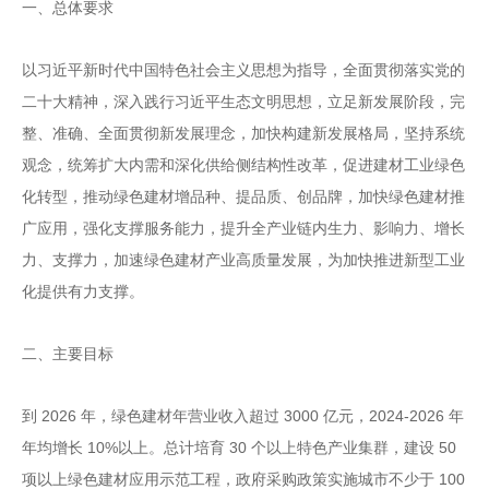
一、总体要求
以习近平新时代中国特色社会主义思想为指导，全面贯
彻落实党的
二十大精神，深入践行习近平生态文明思想，立
足新发展阶段，完
整、准确、全面贯彻新发展理念，加快构
建新发展格局，坚持系统
观念，统筹扩大内需和深化供给侧
结构性改革，促进建材工业绿色
化转型，推动绿色建材增品
种、提品质、创品牌，加快绿色建材推
广应用，强化支撑服
务能力，提升全产业链内生力、影响力、增长
力、支撑力，
加速绿色建材产业高质量发展，为加快推进新型工业
化提供
有力支撑。
二、主要目标
2026
3000
2024-2026
到
年，绿色建材年营业收入超过
亿元，
年
10%
30
50
年均增长
以上。总计培育
个以上特色产业集群，建设
100
项以上绿色建材应用示范工程，政府采购政策实施城市不少于