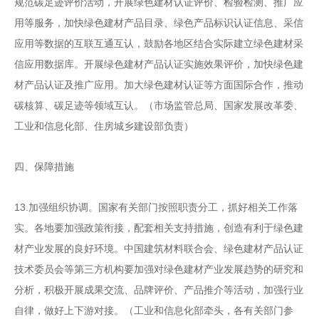
规范碳足迹评价活动，开展绿
色建材认证评价、检验检测、推广应
用等服务，加快绿色建
材产品目录、绿色产品标识认证信息、采信
应用等数据的互
联互通互认，鼓励各地区结合实际建立绿色建材采
信应用数
据库。开展绿色建材产品认证实施效果评价，加快绿色建
材
产品认证及推广应用。加大绿色建材认证等方面国际合作，
推动
碳核算、碳足迹等领域互认。
（市场监管总局、国家发
展改革委、
工业和信息化部、住房城乡建设部负责）
四、保障措施
13.
加强组织协调。国家有关部门按照职责分工，抓好相
关工作落
实。各地要加强政策衔接，配套相关支持措施，创
造有利于绿色建
材产业发展的良好环境。中国建筑材料联合
会、绿色建材产品认证
技术委员会等第三方机构要加强对绿
色建材产业发展趋势的研究和
分析，积极开展成果交流、品
牌评价、产品推介等活动，加强行业
自律，做好上下游对接。
（工业和信息化部牵头，各有关部门参