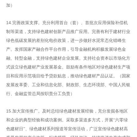
加）
14.
完善政策支撑。充分利用首台（套）、首批次应用保
险补偿机
制等渠道，支持绿色建材创新产品推广应用。完善
有利于建材行业
绿色低碳发展的差别化电价政策，进一步做
好水泥常态化错峰生
产。发挥国家产融合作平台作用，引导
金融机构积极发展绿色金
融、转型金融，支持绿色建材企业
发展。支持社会资本以市场化方
式设立绿色建材产业发展基
金。鼓励有条件地区对绿色建材生产项
目和应用示范项目给
予贷款贴息，推动绿色建材产品认证。
（国家
发展改革委、
工业和信息化部、财政部、生态环境部、中国人民银
行、金
融监管总局按职责分工负责）
15.
加大宣传推广。及时总结绿色建材发展经验，充分发
掘各地区
和企业的典型经验和成功案例。采取多渠道多方式，开展
“
六零绿
色建材日
”
、绿色建材系列报道等宣传活动，广泛宣传绿色建材高