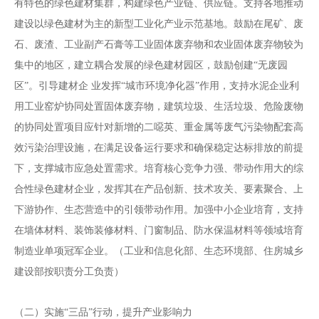
有特色的绿色建材集群，构建绿色产业链、供应链。支持各地推动
建设以绿色建材为主的新型工业化产业示范基地。鼓励在尾矿、废
石、废渣、工业副产石膏等工业固体废弃物和农业固体废弃物较为
集中的地区，建立耦合发展的绿色建材园区，鼓励创建
“无废园
区”。引导建材企 业发挥
“
城市环境净化器
”
作用，支持水泥企业利
用工业窑炉协同处置固体废弃物，建筑垃圾、生活垃圾、危险废物
的协同处置项目应针对新增的二
噁
英、重金属等废气污染物配套高
效污染治理设施，在满足设备运行要求和确保稳定达标排放的前提
下，支撑城市应急处置需求。培育核心竞争力强、带动作用大的综
合性绿色建材企业，发挥其在产品创新、技术攻关、要素聚合、上
下游协作、生态营造中的引领带动作用。加强中小企业培育，支持
在墙体材料、装饰装修材料、门窗制品、防水保温材料等领域培育
制造业单项冠军企业。
（工业和信息化部、生态环境部、住房城乡
建设部按职责分工负责）
（二）实施
“三品”行动，提升产业影响力