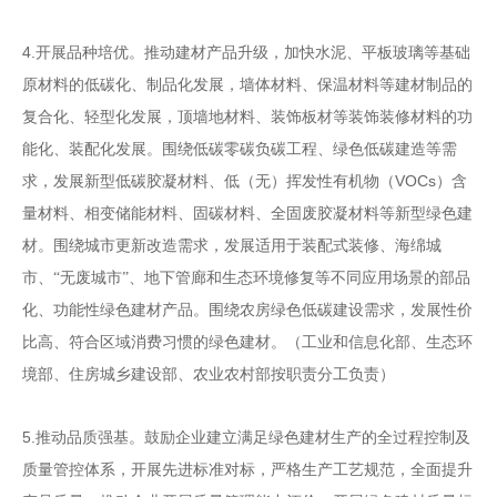
4.
开展品种培优。推动建材产品升级，加快水泥、平板
玻璃等基础
原材料的低碳化、制品化发展，墙体材料、保温
材料等建材制品的
复合化、轻型化发展，顶墙地材料、装饰
板材等装饰装修材料的功
能化、装配化发展。围绕低碳零碳
负碳工程、绿色低碳建造等需
VOCs
求，发展新型低碳胶凝材料、
低（无）挥发性有机物（
）含
量材料、相变储能材料、
固碳材料、全固废胶凝材料等新型绿色建
材。围绕城市更新
改造需求，发展适用于装配式装修、海绵城
市、
“
无废城市
”
、
地下管廊和生态环境修复等不同应用场景的部品
化、功能性
绿色建材产品。围绕农房绿色低碳建设需求，发展性价
比高、
符合区域消费习惯的绿色建材。
（工业和信息化部、生态环
境部、住房城乡建设部、农业农村部按职责分工负责）
5.
推动品质强基。鼓励企业建立满足绿色建材生产的全
过程控制及
质量管控体系，开展先进标准对标，严格生产工
艺规范，全面提升