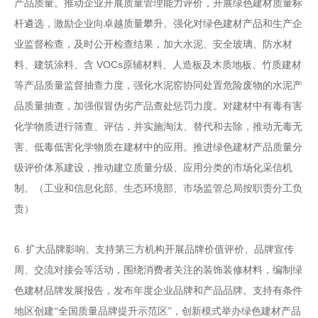
产品质量。推动企业开展质量管理能力评
价，开展绿色建材质量标
杆遴选，激励企业向卓越质量攀升。
强化对绿色建材产品和生产企
业监督检查，及时公开检查结
果，加大水泥、安全玻璃、防水材
VOCs
料、建筑涂料、含
原辅材料、人造板及木质地板、竹质建材
等产品质量监督抽
查力度，强化水泥窑协同处置危险废物的水泥产
品质量抽
查，加强假冒伪劣产品查处惩罚力度。对建材中有毒有害
化
学物质进行筛查、评估，并实施淘汰、替代和去除，推动无
毒无
害、低毒低害化学物质在建材中的应用。推进绿色建材
产品质量分
级评价体系建设，推动建立质量分级、应用分类
的市场化采信机
制。
（工业和信息化部、生态环境部、市场
监管总局按职责分工负
责）
6.
扩大品牌影响。支持第三方机构开展品牌价值评价、品牌宣传
周、交流对接会等活动，围绕消费者关注的装饰装修材料，编制绿
色建材品牌发展报告，发布年度企业品牌和产品品牌。支持有条件
地区创建
“
全国质量品牌提升示范区
”
，创新模式举办绿色建材产品