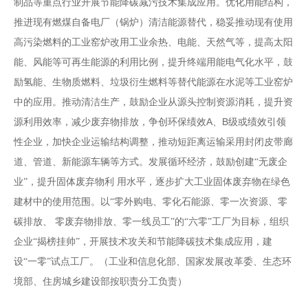
制品等重点行业开展节能降
碳减污技术集成应用。优化用能结构，
推进现有燃煤自备电
厂（锅炉）清洁能源替代，稳妥推动现有使用
高污染燃料的
工业窑炉改用工业余热、电能、天然气等，提高太阳
能、风
能等可再生能源的利用比例，提升终端用能电气化水平，鼓
励氢能、生物质燃料、垃圾衍生燃料等替代能源在水泥等工
业窑炉
中的应用。推动清洁生产，鼓励企业从源头控制资源
消耗
，
提升资
A
B
源利用效率，减少废弃物排放，争创环保绩效
、
级或绩效引领
性企业，加快企业运输结构调整，推动
短距离运输采用封闭皮带廊
道、管道、新能源车辆等方式。
发展循环经济，鼓励创建
“无废企
业”，提升固体废弃物利
用水平，逐步扩大工业固体废弃物在绿色
建材中的使用范
围。以
“零外购电、零化石能源、零一次资源、零
碳排放、
零废弃物排放、零一线员工
”的“六零”工厂为目标，组织
企业
“揭榜挂帅”，开展技术攻关和节能降碳技术集成应用，
建
设
“
一零
”
试点工厂。
（工业和信息化部、国家发展改革委、
生态环
境部、住房城乡建设部按职责分工负责）