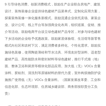
9.
引导绿色消费。创新消费模式，鼓励生产企业联合房
地产、建筑
设计、装饰装修企业提供绿色建材产品菜单式、
定制化应用方案，
探索装饰装修一体化服务新模式。鼓励流
通企业依托卖场、家装企
业、设计公司、线上平台等加强商
业化布局，组织巡展、促销、推
介等活动。鼓励电商平台设
立绿色建材产品专区，对参与绿色建材
下乡活动的企业给予
优惠政策。鼓励家居体验馆、生活馆等新零售
模式向社区和
农村下沉，满足消费者多样化、个性化需求。鼓励实
施绿色
装修，使用陶瓷薄砖和节水洁具、环境友好型涂料、适老型
建材产品、高性能防水和密封材料等绿色建材，推行干式墙
（地）
VOCs
面、整体卫浴和厨房等模块化部品应用。加大低（无）
含量
涂料、胶粘剂、清洗剂等原辅材料的替代力度，室外构筑物防护设
VOCs
施推广使用低（无）
含量涂料。
（国
家发展改革委、工业和
信息化部、生态环境部、住房城乡建
设部、商务部按职责分工负
责）