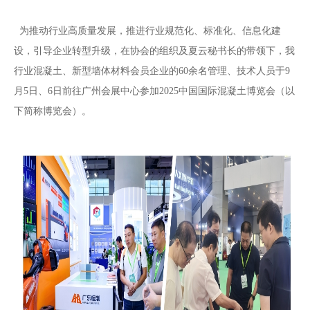
为推动行业高质量发展，推进行业规范化、标准化、信息化建
设，引导企业转型升级
，
在
协会
的
组织
及夏云秘书长的带领
下，
我
行业混凝土、新型墙体材料会员企业的60余名管理、技术人员
于
9
月
5日、6
日前往广州会展中心参加
2025
中国国际混凝土博览会
（
以
下简称博览会
）。